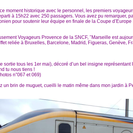
ce moment historique avec le personnel, les premiers voyageurs 
eparti à 15h22 avec 250 passagers. Vous avez pu remarquer, parm
ien pour soutenir leur équipe en finale de la Coupe d’Europe s
issement Voyageurs Provence de la SNCF, "Marseille est aujourd
ffet reliée à Bruxelles, Barcelone, Madrid, Figueras, Genève, Fra
de sortie tous les 1er mai), décoré d’un bel insigne représenta
d tu nous tiens !
photos n°067 et 069)
 un brin de muguet, cueilli le matin même dans mon jardin à Per