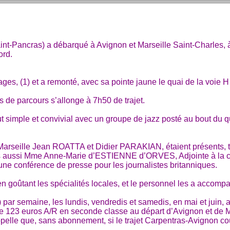
int-Pancras) a débarqué à Avignon et Marseille Saint-Charles, à
ord.
ages, (1) et a remonté, avec sa pointe jaune le quai de la voie 
 de parcours s’allonge à 7h50 de trajet.
t simple et convivial avec un groupe de jazz posté au bout du q
e de Marseille Jean ROATTA et Didier PARAKIAN, étaient présent
ais aussi Mme Anne-Marie d’ESTIENNE d’ORVES, Adjointe à la cult
une conférence de presse pour les journalistes britanniques.
n goûtant les spécialités locales, et le personnel les a accompa
 par semaine, les lundis, vendredis et samedis, en mai et juin, 
 de 123 euros A/R en seconde classe au départ d’Avignon et de M
appelle que, sans abonnement, si le trajet Carpentras-Avignon co