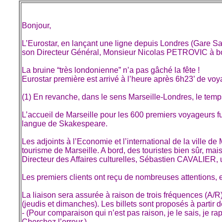
Bonjour,
L’Eurostar, en lançant une ligne depuis Londres (Gare Sa
son Directeur Général, Monsieur Nicolas PETROVIC à b
La bruine “très londonienne” n’a pas gâché la fête !
Eurostar première est arrivé à l’heure après 6h23’ de voy
(1) En revanche, dans le sens Marseille-Londres, le temps
L’accueil de Marseille pour les 600 premiers voyageurs fu
langue de Skakespeare.
Les adjoints à l’Economie et l’international de la vill
tourisme de Marseille. A bord, des touristes bien sûr, m
Directeur des Affaires culturelles, Sébastien CAVALIER, 
Les premiers clients ont reçu de nombreuses attentions, e
La liaison sera assurée à raison de trois fréquences (A/R)
(jeudis et dimanches). Les billets sont proposés à partir
- (Pour comparaison qui n’est pas raison, je le sais, je r
Cherchez l’erreur.)