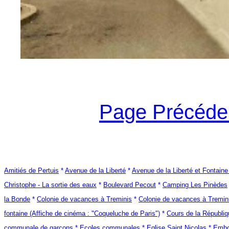
Page Précéde
Amitiés de Pertuis
*
Avenue de la Liberté
*
Avenue de la Liberté et Fontaine
Christophe - La sortie des eaux
*
Boulevard Pecout
*
Camping Les Pinèdes
la Bonde
*
Colonie de vacances à Treminis
*
Colonie de vacances à Tremin
fontaine (Affiche de cinéma : "Coqueluche de Paris")
*
Cours de la Républiq
communale de garçons
*
Ecoles communales
*
Eglise Saint Nicolas
*
Embo