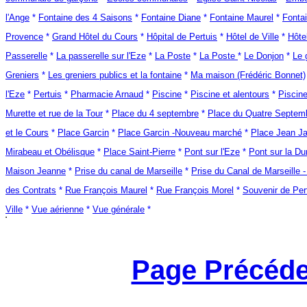
l'Ange
*
Fontaine des 4 Saisons
*
Fontaine Diane
*
Fontaine Maurel
*
Fontai
Provence
*
Grand Hôtel du Cours
*
Hôpital de Pertuis
*
Hôtel de Ville
*
Hôte
Passerelle
*
La passerelle sur l'Eze
*
La Poste
*
La Poste
*
Le Donjon
*
Le 
Greniers
*
Les greniers publics et la fontaine
*
Ma maison (Frédéric Bonnet)
l'Eze
*
Pertuis
*
Pharmacie Arnaud
*
Piscine
*
Piscine et alentours
*
Piscin
Murette et rue de la Tour
*
Place du 4 septembre
*
Place du Quatre Septem
et le Cours
*
Place Garcin
*
Place Garcin -Nouveau marché
*
Place Jean J
Mirabeau et Obélisque
*
Place Saint-Pierre
*
Pont sur l'Eze
*
Pont sur la Du
Maison Jeanne
*
Prise du canal de Marseille
*
Prise du Canal de Marseille 
des Contrats
*
Rue François Maurel
*
Rue François Morel
*
Souvenir de Per
Ville
*
Vue aérienne
*
Vue générale
*
Page Précéde