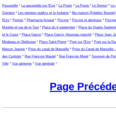
Passerelle
*
La passerelle sur l'Eze
*
La Poste
*
La Poste
*
Le Donjon
*
Le 
Greniers
*
Les greniers publics et la fontaine
*
Ma maison (Frédéric Bonnet)
l'Eze
*
Pertuis
*
Pharmacie Arnaud
*
Piscine
*
Piscine et alentours
*
Piscin
Murette et rue de la Tour
*
Place du 4 septembre
*
Place du Quatre Septem
et le Cours
*
Place Garcin
*
Place Garcin -Nouveau marché
*
Place Jean J
Mirabeau et Obélisque
*
Place Saint-Pierre
*
Pont sur l'Eze
*
Pont sur la Du
Maison Jeanne
*
Prise du canal de Marseille
*
Prise du Canal de Marseille 
des Contrats
*
Rue François Maurel
*
Rue François Morel
*
Souvenir de Per
Ville
*
Vue aérienne
*
Vue générale
*
Page Précéde