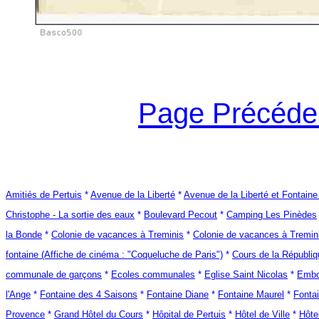
Page Précéde
Amitiés de Pertuis
*
Avenue de la Liberté
*
Avenue de la Liberté et Fontaine
Christophe - La sortie des eaux
*
Boulevard Pecout
*
Camping Les Pinèdes
la Bonde
*
Colonie de vacances à Treminis
*
Colonie de vacances à Tremin
fontaine (Affiche de cinéma : "Coqueluche de Paris")
*
Cours de la Républiq
communale de garçons
*
Ecoles communales
*
Eglise Saint Nicolas
*
Embo
l'Ange
*
Fontaine des 4 Saisons
*
Fontaine Diane
*
Fontaine Maurel
*
Fontai
Provence
*
Grand Hôtel du Cours
*
Hôpital de Pertuis
*
Hôtel de Ville
*
Hôte